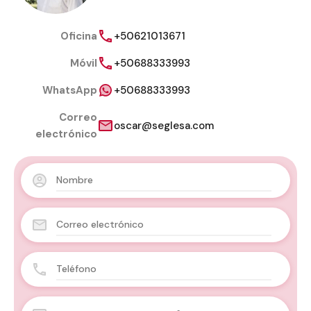
Oficina
+50621013671
Móvil
+50688333993
WhatsApp
+50688333993
Correo
oscar@seglesa.com
electrónico