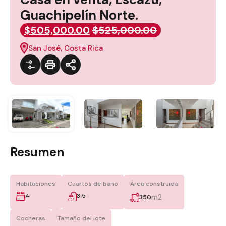
Guachipelín Norte.
$505,000.00
$525,000.00
San José, Costa Rica
Resumen
Habitaciones
Cuartos de baño
Área construida
4
3.5
m2
350
Cocheras
Tamaño del lote