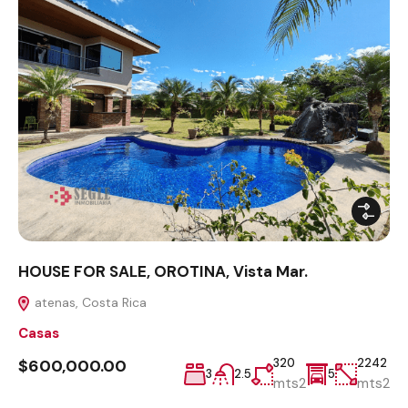
HOUSE FOR SALE, OROTINA, Vista Mar.
atenas, Costa Rica
Casas
$600,000.00
320
2242
3
2.5
5
mts2
mts2