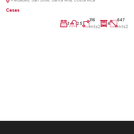
Piedades, San José, Santa Ana, Costa Rica
Casas
316
647
3
2.5
4
mts2
mts2