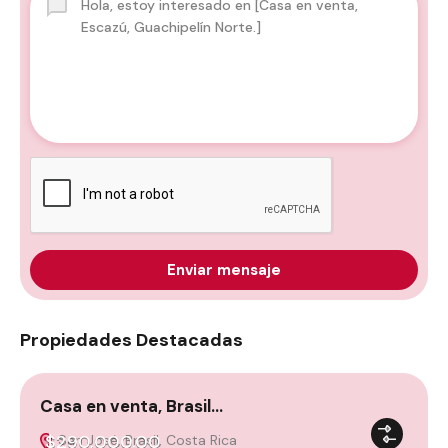
Enviar mensaje
Propiedades Destacadas
Casa en venta, Brasil…
C
$290,000.00
San José, Brasil, Costa Rica