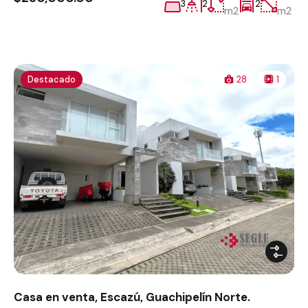
3
2
2
m2
m2
Destacado
28
1
Casa en venta, Escazú, Guachipelín Norte.