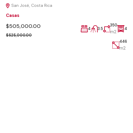
San José, Costa Rica
Casas
$505,000.00
350
4
3.5
4
m2
$525,000.00
446
m2