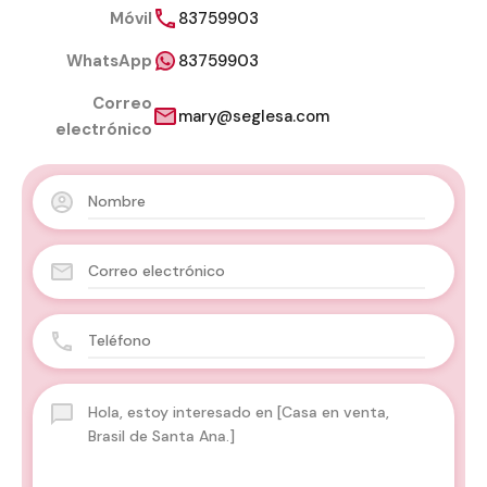
Móvil
83759903
WhatsApp
83759903
Correo
mary@seglesa.com
electrónico