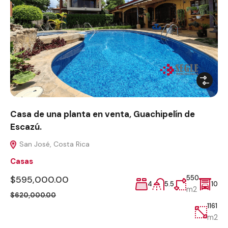
Casa de una planta en venta, Guachipelín de
Escazú.
San José, Costa Rica
Casas
$595,000.00
550
4
5.5
10
m2
$620,000.00
1161
m2