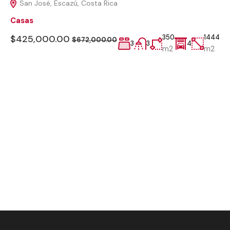
San José, Escazú, Costa Rica
Casas
$425,000.00
350
1444
$672,000.00
3
3
4
m2
m2