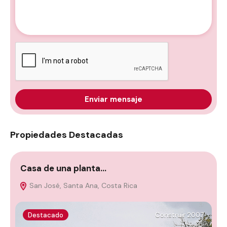
Enviar mensaje
Propiedades Destacadas
Casa de una planta…
C
San José, Santa Ana, Costa Rica
Destacado
Construir 2007