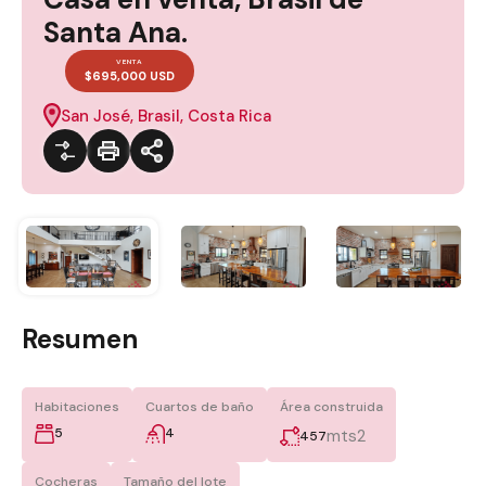
Santa Ana.
VENTA
$695,000 USD
San José, Brasil, Costa Rica
Resumen
Habitaciones
Cuartos de baño
Área construida
5
4
mts2
457
Cocheras
Tamaño del lote