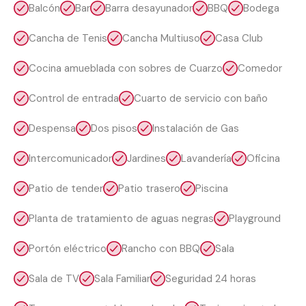
Balcón
Bar
Barra desayunador
BBQ
Bodega
Cancha de Tenis
Cancha Multiuso
Casa Club
Cocina amueblada con sobres de Cuarzo
Comedor
Control de entrada
Cuarto de servicio con baño
Despensa
Dos pisos
Instalación de Gas
Intercomunicador
Jardines
Lavandería
Oficina
Patio de tender
Patio trasero
Piscina
Planta de tratamiento de aguas negras
Playground
Portón eléctrico
Rancho con BBQ
Sala
Sala de TV
Sala Familiar
Seguridad 24 horas