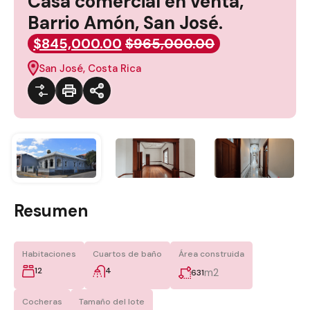
Casa comercial en venta,
Barrio Amón, San José.
$845,000.00
$965,000.00
San José, Costa Rica
Resumen
Habitaciones
Cuartos de baño
Área construida
12
4
m2
631
Cocheras
Tamaño del lote