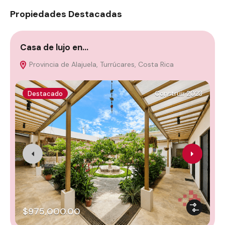
Propiedades Destacadas
Casa de lujo en…
C
Provincia de Alajuela, Turrúcares, Costa Rica
Destacado
Construir 2023
$975,000.00