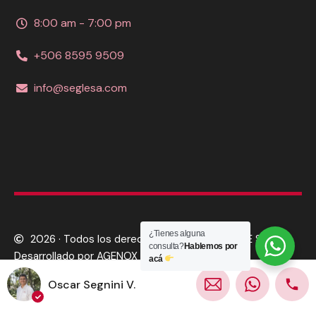
8:00 am - 7:00 pm
+506 8595 9509
info@seglesa.com
¿Tienes alguna
2026 · Todos los derechos reservados SEGLE S.A.
consulta?
Hablemos por
Desarrollado por AGENOX
acá
Oscar Segnini V.