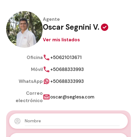
Agente
Oscar Segnini V.
Ver mis listados
Oficina
+50621013671
Móvil
+50688333993
WhatsApp
+50688333993
Correo
oscar@seglesa.com
electrónico