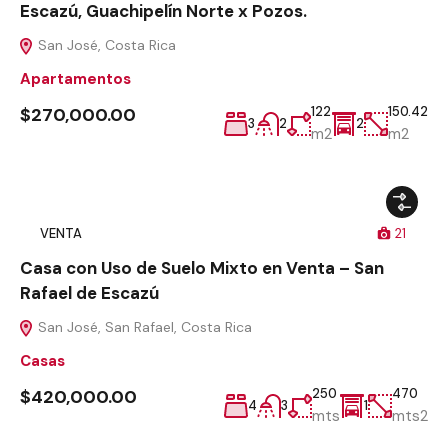
Escazú, Guachipelín Norte x Pozos.
San José, Costa Rica
Apartamentos
$270,000.00
122
150.42
3
2
2
m2
m2
VENTA
21
Casa con Uso de Suelo Mixto en Venta – San
Rafael de Escazú
San José, San Rafael, Costa Rica
Casas
$420,000.00
250
470
4
3
1
mts
mts2