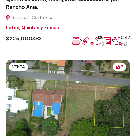
Rancho Ania.
San José, Costa Rica
Lotes, Quintas y Fincas
$225,000.00
136
5142
2
1
5
m2
m2
VENTA
7