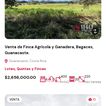
Venta de Finca Agrícola y Ganadera, Bagaces,
Guanacaste.
Guanacaste, Costa Rica
Lotes, Quintas y Fincas
$2,656,000.00
400
220
6
3
20
mts2
hectareas
VENTA
10