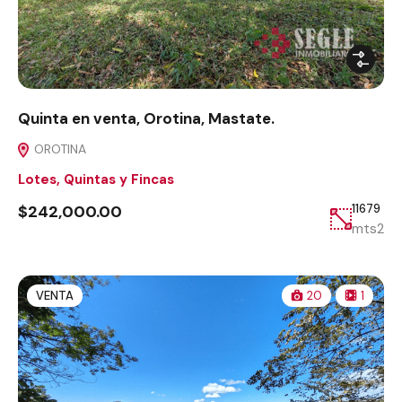
Quinta en venta, Orotina, Mastate.
OROTINA
Lotes, Quintas y Fincas
$242,000.00
11679
mts2
VENTA
20
1