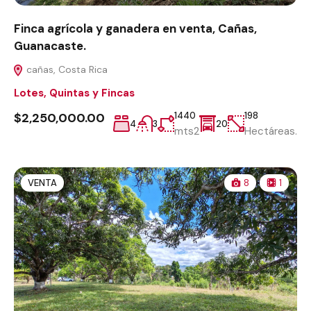
Finca agrícola y ganadera en venta, Cañas,
Guanacaste.
cañas, Costa Rica
Lotes, Quintas y Fincas
$2,250,000.00
1440
198
4
3
20
mts2
Hectáreas.
VENTA
8
1