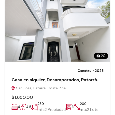
20
Construir 2025
Casa en alquiler, Desamparados, Patarrá.
San José, Patarrá, Costa Rica
$1,650.00
280
200
4
4.5
3
mts2 Propiedad
mts2 Lote