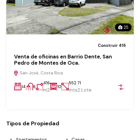
25
Construir 416
Venta de oficinas en Barrio Dente, San
Pedro de Montes de Oca.
San José, Costa Rica
416
552.71
14
6
10
m2
mts2 Lote
Tipos de Propiedad
Apartamentos
Casas